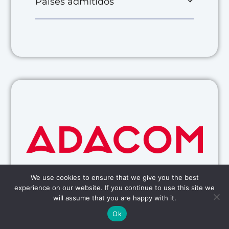
Países admitidos
We use cookies to ensure that we give you the best
experience on our website. If you continue to use this site we
will assume that you are happy with it.
¿Necesita ayuda?
70 créditos QES/firma
Ok