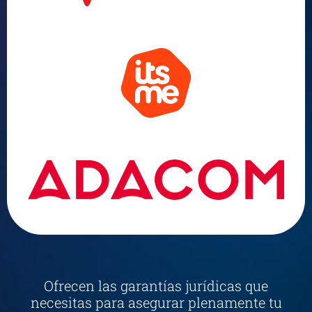
Ofrecen las garantías jurídicas que
necesitas para asegurar plenamente tu