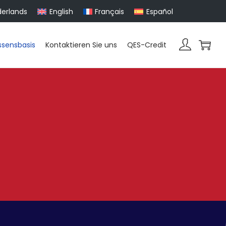
erlands
English
Français
Español
ssensbasis
Kontaktieren Sie uns
QES-Credit