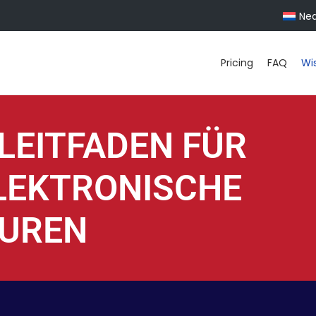
Ned
Pricing
FAQ
Wi
LEITFADEN FÜR
ELEKTRONISCHE
TUREN